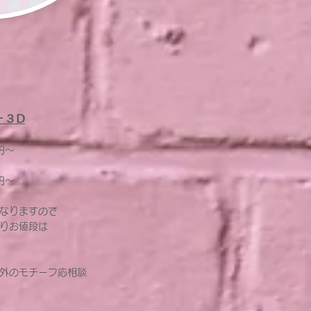
ー３Ⅾ
円～
円～
なりますので
りお値段は
外のモチーフ応相談