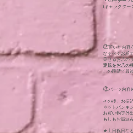
・3Ⅾモチーフ
(キャラクター
②
頂いた内容
なるべくお爪
乗せるお爪の
定規をお爪の
​この段階で
最
③
パーツ内容
その後、
お振
ネットバンキ
お買い物等外
もしもお振込
★土日祝日な