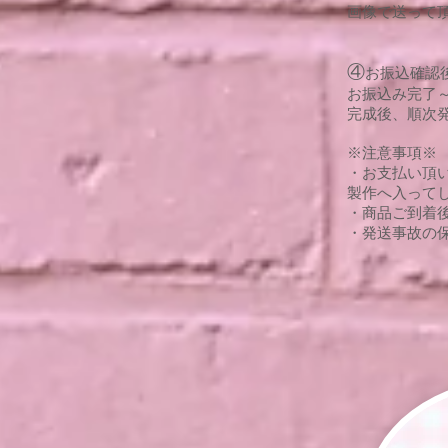
画像で送って
④
お振込確認
お振込み完了～
完成後、順次
※注意事項※
・お支払い頂
製作へ入って
・商品ご到着
・発送事故の