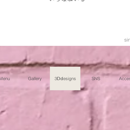
si
Menu
Gallery
3Ⅾⅾesigns
SNS
Acce