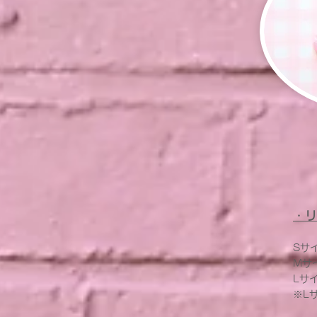
・リ
Sサイ
Mサイ
Lサイ
※L