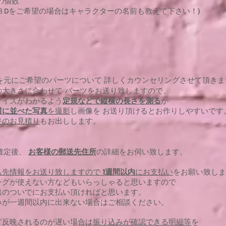
の個数
３Dをご希望の場合はキャラクターの名前も教えて下さい！)
を元にご希望のパーツについて 詳しくカウンセリングさせて頂きま
の大きさに合わせて パーツをお送り致しますので、
サイズがわかるよう
定規などで縦横の長さを測る
か
横に並べた写真
を撮影
し画像を お送り頂けるとお作りしやすいです
終のお見積り
もお出しします。
確定後、
お客様の郵送先住所
の詳細をお伺い致します。
込先情報をお送り致しますので
1週間以内
にお支払い
をお願い致しま
ングが使えない方などもいらっしゃると思いますので
出のついでにお支払い頂ければと思います。
みが一週間以内に出来ない場合はご相談ください。
ど反映されるのが遅い場合は
振り込みが確認できる明細等
を